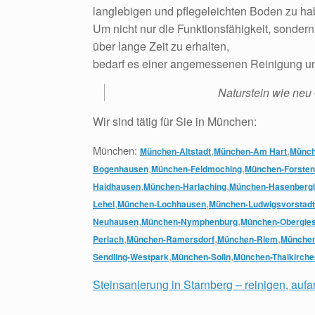
langlebigen und pflegeleichten Boden zu ha
Um nicht nur die Funktionsfähigkeit, sonder
über lange Zeit zu erhalten,
bedarf es einer angemessenen Reinigung u
Naturstein wie neu 
Wir sind tätig für Sie in München:
,
,
München:
München-Altstadt
München-Am Hart
Münch
,
,
Bogenhausen
München-Feldmoching
München-Forsten
,
,
Haidhausen
München-Harlaching
München-Hasenbergl
,
,
Lehel
München-Lochhausen
München-Ludwigsvorstadt
,
,
Neuhausen
München-Nymphenburg
München-Obergies
,
,
,
Perlach
München-Ramersdorf
München-Riem
München
,
,
Sendling-Westpark
München-Solln
München-Thalkirche
Steinsanierung in Starnberg – reinigen, aufa