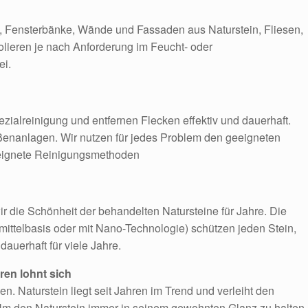
, Fensterbänke, Wände und Fassaden aus Naturstein, Fliesen,
olieren je nach Anforderung im Feucht- oder
ei.
ezialreinigung und entfernen Flecken effektiv und dauerhaft.
Außenanlagen. Wir nutzen für jedes Problem den geeigneten
geeignete Reinigungsmethoden
r die Schönheit der behandelten Natursteine für Jahre. Die
mittelbasis oder mit Nano-Technologie) schützen jeden Stein,
dauerhaft für viele Jahre.
ren lohnt sich
n. Naturstein liegt seit Jahren im Trend und verleiht den
Um den Naturstein immer in seinem gewohnten Glanz zu halten,