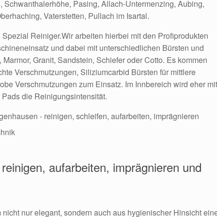
g,
Schwanthalerhöhe
, Pasing,
Allach-Untermenzing,
Aubing
,
berhaching,
Vaterstetten,
Pullach im Isartal.
Spezial Reiniger.Wir arbeiten hierbei mit den Profiprodukten
schineneinsatz und dabei mit unterschiedlichen Bürsten und
, Marmor, Granit, Sandstein, Schiefer oder Cotto. Es kommen
chte Verschmutzungen, Siliziumcarbid Bürsten für mittlere
obe Verschmutzungen zum Einsatz. Im Innbereich wird eher mi
 Pads die Reinigungsintensität.
hnik
 reinigen, aufarbeiten, imprägnieren und
nicht nur elegant, sondern auch aus hygienischer Hinsicht ein