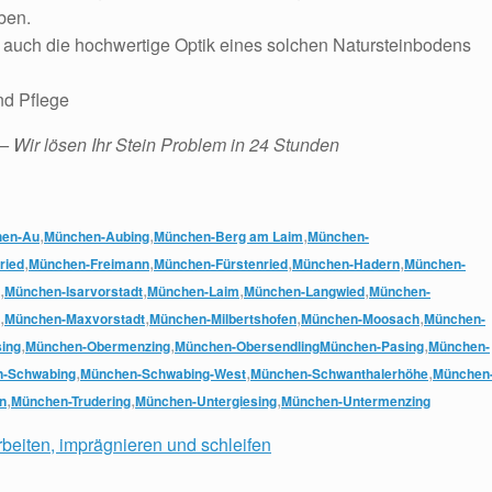
ben.
n auch die hochwertige Optik eines solchen Natursteinbodens
nd Pflege
– Wir lösen Ihr Stein Problem in 24 Stunden
,
,
,
en-Au
München-Aubing
München-Berg am Laim
München-
,
,
,
,
ried
München-Freimann
München-Fürstenried
München-Hadern
München-
,
,
,
,
München-Isarvorstadt
München-Laim
München-Langwied
München-
,
,
,
,
München-Maxvorstadt
München-Milbertshofen
München-Moosach
München-
,
,
,
ing
München-Obermenzing
München-Obersendling
München-Pasing
München-
,
,
,
-Schwabing
München-Schwabing-West
München-Schwanthalerhöhe
München
,
,
,
n
München-Trudering
München-Untergiesing
München-Untermenzing
rbeiten, imprägnieren und schleifen