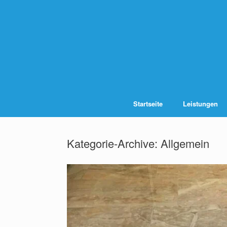
Zum
Inhalt
springen
Startseite
Leistungen
Kategorie-Archive:
Allgemein