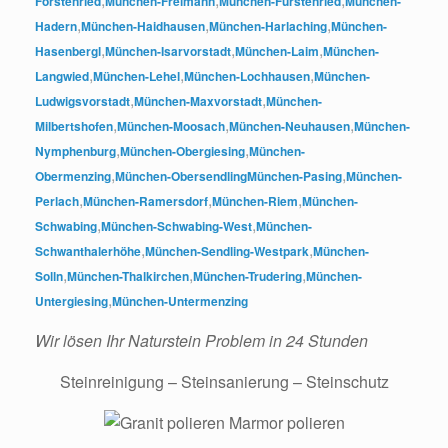
Forstenried
München-Freimann
München-Fürstenried
München-
,
,
,
Hadern
München-Haidhausen
München-Harlaching
München-
,
,
,
Hasenbergl
München-Isarvorstadt
München-Laim
München-
,
,
,
Langwied
München-Lehel
München-Lochhausen
München-
,
,
Ludwigsvorstadt
München-Maxvorstadt
München-
,
,
,
Milbertshofen
München-Moosach
München-Neuhausen
München-
,
,
Nymphenburg
München-Obergiesing
München-
,
,
Obermenzing
München-Obersendling
München-Pasing
München-
,
,
,
Perlach
München-Ramersdorf
München-Riem
München-
,
,
Schwabing
München-Schwabing-West
München-
,
,
Schwanthalerhöhe
München-Sendling-Westpark
München-
,
,
,
Solln
München-Thalkirchen
München-Trudering
München-
,
Untergiesing
München-Untermenzing
Wir lösen Ihr Naturstein Problem in 24 Stunden
Steinreinigung – Steinsanierung – Steinschutz